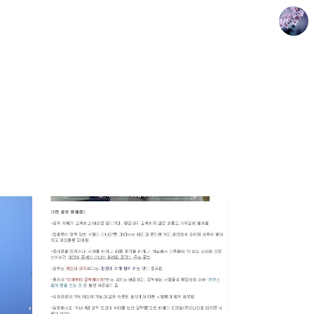
drkim.kr
doyoun