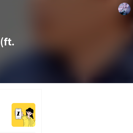
ft.
drkim.kr
doyoun