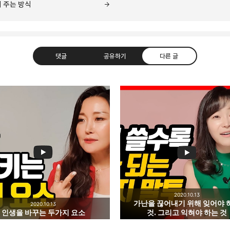
 주는 방식
댓글
공유하기
다른 글
.
카카오톡
트위터
Facebook
카카오스토
2020.10.13
가난을 끊어내기 위해 잊어야 
2020.10.13
Pocket
Evernote
인생을 바꾸는 두가지 요소
것. 그리고 익혀야 하는 것