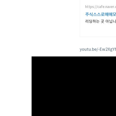
https://cafe.naver
주식스스로매매모임
리딩하는 곳 아닙니
youtu.be/-Ew2XgY