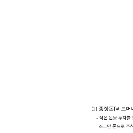
종잣돈(씨드머
(1)
- 작은 돈을 투자를
조그만 돈으로 주식투