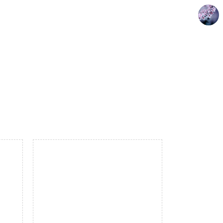
drkim.kr
doyoun