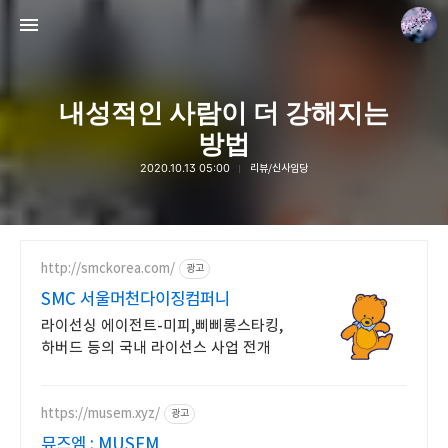
내성적인 사람이 더 강해지는
방법
2020.10.13 05:00
리뷰/신사임당
drkim.kr
doyoun
http://smckorea.com/
광고
SMC 서울머천다이징컴퍼니
라이선싱 에이전트-미피,삐삐롱스타킹,
하버드 등의 국내 라이선스 사업 전개
https://musem.xyz/
광고
뮤즈엠 : MUSEM