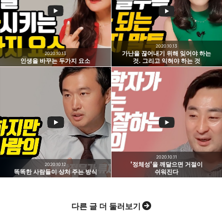
doyoun 님의 블로그입니다.
구독하기
카카오톡
라인
트위터
구독하기
2020.10.13
가난을 끊어내기 위해 잊어야 하는
2020.10.13
인생을 바꾸는 두가지 요소
것. 그리고 익혀야 하는 것
카카오스토리
밴드
네이버 블로그
Pocke
2020.10.11
'정체성'을 깨달으면 거절이
2020.10.12
똑똑한 사람들이 상처 주는 방식
쉬워진다
다른 글 더 둘러보기